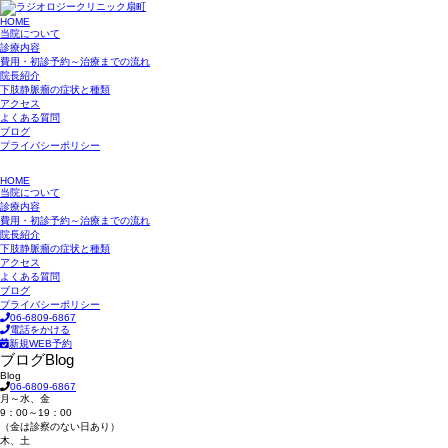
HOME
当院について
診療内容
費用・初診予約～治療までの流れ
院長紹介
下肢静脈瘤の症状と種類
アクセス
よくある質問
ブログ
プライバシーポリシー
HOME
当院について
診療内容
費用・初診予約～治療までの流れ
院長紹介
下肢静脈瘤の症状と種類
アクセス
よくある質問
ブログ
プライバシーポリシー
06-6809-6867
電話をかける
新規WEB予約
ブログ
Blog
Blog
06-6809-6867
月～水、金
9：00～19：00
（金は診察のない日あり）
木、土