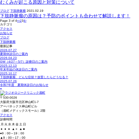
むくみが起こる原因と対策について
ブログ
下肢静脈瘤
2021.02.19
下肢静脈瘤の原因は？予防のポイントも合わせて解説します！
Page 3 of 4
«
‹
2
3
4
›
カテゴリ
アクセス
お知らせ
ブログ
下肢静脈瘤
最新記事
2026.07.27
夏期休診日のご案内
2026.04.23
GW（4/27～5/7）診療日のご案内
2025.12.13
年末年始の休診日のご案内
2025.10.17
下肢静脈瘤、どんな症状？放置したらどうなる？
2025.07.26
令和7年度 夏期休診日のお知らせ
〒530-0026
大阪府大阪市北区神山町1-7
アーバネックス神山町ビル
（扇町メディックスモール）2階
アクセス
診療時間
月
火
水
木
金
土
日
●
●
●
▲
○
▲
■
●9：00～19：00
▲9：00～17：00