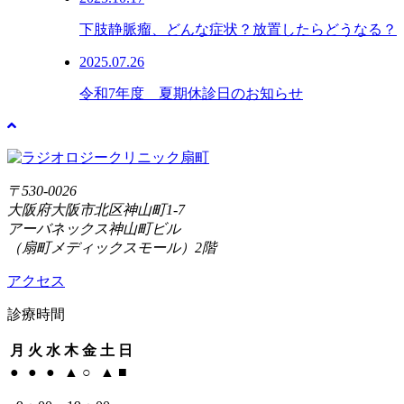
下肢静脈瘤、どんな症状？放置したらどうなる？
2025.07.26
令和7年度 夏期休診日のお知らせ
〒530-0026
大阪府大阪市北区神山町1-7
アーバネックス神山町ビル
（扇町メディックスモール）2階
アクセス
診療時間
月
火
水
木
金
土
日
●
●
●
▲
○
▲
■